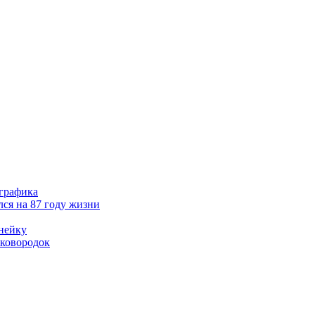
ографика
ся на 87 году жизни
нейку
сковородок