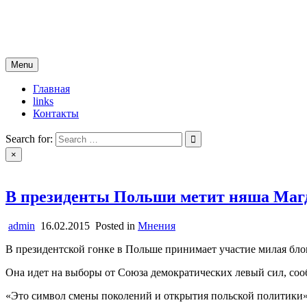
Skip
новости югры
to
все самые свежие новости
content
Menu
Главная
links
Контакты
Search for:
×
В президенты Польши метит няша Магд
admin
16.02.2015
Posted in
Мнения
В президентской гонке в Польше принимает участие милая бло
Она идет на выборы от Союза демократических левый сил, соо
«Это символ смены поколений и открытия польской политики»