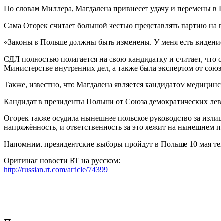
По словам Миллера, Магдалена привнесет удачу и перемены в 
Сама Огорек считает большой честью представлять партию на 
«Законы в Польше должны быть изменены. У меня есть видение
СДЛ полностью полагается на свою кандидатку и считает, что о
Министерстве внутренних дел, а также была экспертом от союз
Также, известно, что Магдалена является кандидатом медицинс
Кандидат в президенты Польши от Союза демократических левы
Огорек также осудила нынешнее польское руководство за изли
напряжённость, и ответственность за это лежит на нынешнем п
Напомним, президентские выборы пройдут в Польше 10 мая те
Оригинал новости RT на русском:
http://russian.rt.com/article/74399