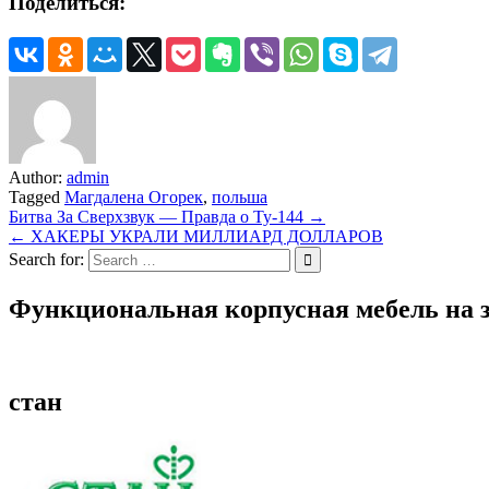
Поделиться:
Author:
admin
Tagged
Магдалена Огорек
,
польша
Навигация
Битва За Сверхзвук — Правда о Ту-144 →
← ХАКЕРЫ УКРАЛИ МИЛЛИАРД ДОЛЛАРОВ
по
Search for:
записям
Функциональная корпусная мебель на з
стан