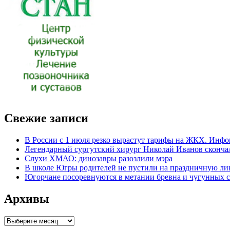
Свежие записи
В России с 1 июля резко вырастут тарифы на ЖКХ. Инф
Легендарный сургутский хирург Николай Иванов скончал
Слухи ХМАО: динозавры разозлили мэра
В школе Югры родителей не пустили на праздничную ли
Югорчане посоревнуются в метании бревна и чугунных 
Архивы
Архивы