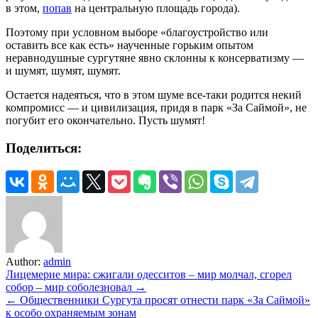
в этом,
попав
на центральную площадь города).
Поэтому при условном выборе «благоустройство или
оставить все как есть» наученные горьким опытом
неравнодушные сургутяне явно склонны к консерватизму —
и шумят, шумят, шумят.
Остается надеяться, что в этом шуме все-таки родится некий
компромисс — и цивилизация, придя в парк «За Саймой», не
погубит его окончательно. Пусть шумят!
Поделиться:
Author:
admin
Навигация
Лицемерие мира: сжигали одесситов – мир молчал, сгорел
собор – мир соболезновал →
по
← Общественники Сургута просят отнести парк «За Саймой»
записям
к особо охраняемым зонам