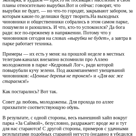
планы относительно вырубки.
Вот и сейчас: говорят, что
вырубки не будет, — но что-то городят, закрывают забором, за
которым какие-то делишки будут творить.
На выходных
чиновники и общественники собрались в этом самом парке,
пошумели и разошлись. И что, кто-то успокоился? Да бога
ради: все по-прежнему в напряжении. Потому что у
чиновников сегодня на словах
«вырубки не будет»,
а завтра в
парке работает техника.
Примеры — их есть у меня: на прошлой неделе в местных
телеграм-каналах внезапно вспомнили про Аллею
молодоженов в парке «Кедровый Лог», ради которой
повырубали кучу зелени. Под аккомпанемент увещеваний
чиновников:
«Ценные деревья не тронем!»
и
«Для вас же
стараемся!»
Как постарались? Вот так.
Совет да любовь, молодожены. Для прохода по аллее
прихватите соответствующую обувь.
В результате, с одной стороны, весь нынешний хайп вокруг
парка «За Саймой», безусловно, раздражает: вроде же и тут
для нас стараются! С другой стороны, примеров с удачными
результатами подобных стараний негусто (недавно я убедился