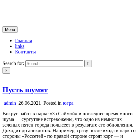
Skip
новости югры
to
все самые свежие новости
content
Menu
Главная
links
Контакты
Search for:
×
Пусть шумят
admin
26.06.2021
Posted in
югра
Вокруг работ в парке «За Саймой» в последнее время много
шума — сургутяне встревожены, что одно из немногих
зеленых пятен города полысеет в результате его обновления.
Доходит до анекдотов. Например, сразу после входа в парк со
стороны «Россетей» по правой стороне строят корт — и