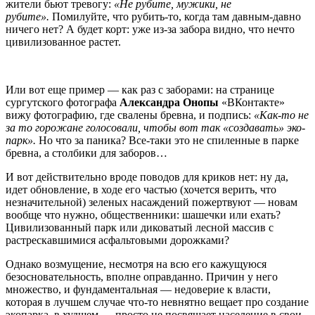
жители бьют тревогу:
«Не рубите, мужики, не
рубите».
Помилуйте, что рубить-то, когда там давным-давно
ничего нет? А будет корт: уже из-за забора видно, что нечто
цивилизованное растет.
Или вот еще пример — как раз с заборами: на странице
сургутского фотографа
Александра Онопы
«ВКонтакте»
вижу фотографию, где свалены бревна, и подпись:
«
Как-то не
за то горожане голосовали, чтобы вот так «создавать» эко-
парк».
Но что за паника? Все-таки это не спиленные в парке
бревна, а столбики для заборов…
И вот действительно вроде поводов для криков нет: ну да,
идет обновление, в ходе его частью (хочется верить, что
незначительной) зеленых насаждений пожертвуют — но
вам
вообще что нужно, общественники: шашечки или ехать?
Цивилизованный парк или диковатый лесной массив с
растрескавшимися асфальтовыми дорожками?
Однако возмущение, несмотря на всю его кажущуюся
безосновательность, вполне оправданно. Причин у него
множество, и фундаментальная — недоверие к власти,
которая в лучшем случае что-то невнятно вещает про создание
экопарка, в худшем — просто не посвящает население в свои