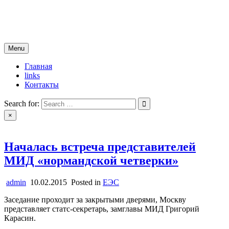
Skip
новости югры
to
все самые свежие новости
content
Menu
Главная
links
Контакты
Search for:
×
Началась встреча представителей
МИД «нормандской четверки»
admin
10.02.2015
Posted in
ЕЭС
Заседание проходит за закрытыми дверями, Москву
представляет статс-секретарь, замглавы МИД Григорий
Карасин.