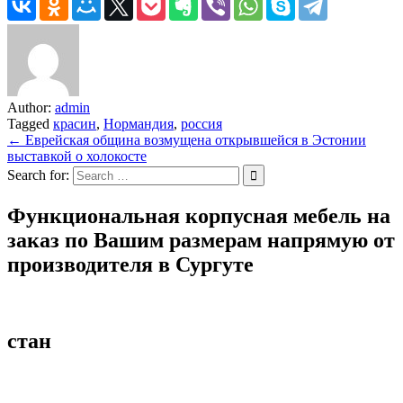
Author:
admin
Tagged
красин
,
Нормандия
,
россия
Навигация
← Еврейская община возмущена открывшейся в Эстонии
выставкой о холокосте
по
Search for:
записям
Функциональная корпусная мебель на
заказ по Вашим размерам напрямую от
производителя в Сургуте
стан