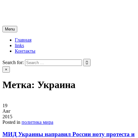
Skip
новости югры
to
все самые свежие новости
content
Menu
Главная
links
Контакты
Search for:
×
Метка:
Украина
19
Авг
2015
Posted in
политика мира
МИД Украины направил России ноту протеста и