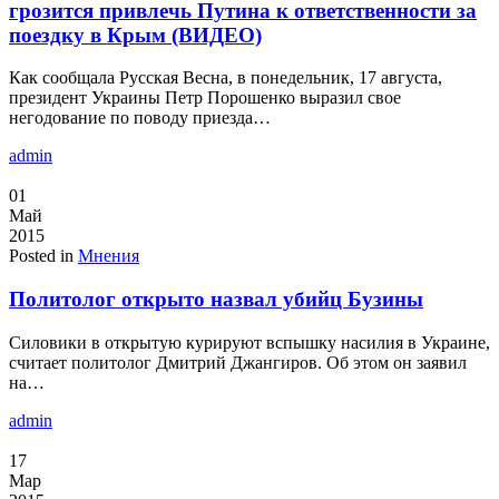
грозится привлечь Путина к ответственности за
поездку в Крым (ВИДЕО)
Как сообщала Русская Весна, в понедельник, 17 августа,
президент Украины Петр Порошенко выразил свое
негодование по поводу приезда…
admin
01
Май
2015
Posted in
Мнения
Политолог открыто назвал убийц Бузины
Силовики в открытую курируют вспышку насилия в Украине,
считает политолог Дмитрий Джангиров. Об этом он заявил
на…
admin
17
Мар