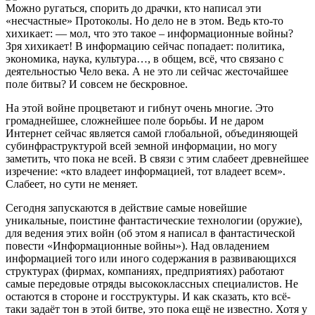
Можно ругаться, спорить до драчки, кто написал эти
«несчастные» Протоколы. Но дело не в этом. Ведь кто-то
хихикает: — мол, что это такое – информационные войны?
Зря хихикает! В информацию сейчас попадает: политика,
экономика, наука, культура…, в общем, всё, что связано с
деятельностью Чело века. А не это ли сейчас жесточайшее
поле битвы? И совсем не бескровное.
На этой войне процветают и гибнут очень многие. Это
громаднейшее, сложнейшее поле борьбы. И не даром
Интернет сейчас является самой глобальной, объединяющей
субинфраструктурой всей земной информации, но могу
заметить, что пока не всей. В связи с этим слабеет древнейшее
изречение: «кто владеет информацией, тот владеет всем».
Слабеет, но сути не меняет.
Сегодня запускаются в действие самые новейшие
уникальные, поистине фантастические технологии (оружие),
для ведения этих войн (об этом я написал в фантастической
повести «Информационные войны»). Над овладением
информацией того или иного содержания в развивающихся
структурах (фирмах, компаниях, предприятиях) работают
самые передовые отряды высококлассных специалистов. Не
остаются в стороне и госструктуры. И как сказать, кто всё-
таки задаёт тон в этой битве, это пока ещё не известно. Хотя у