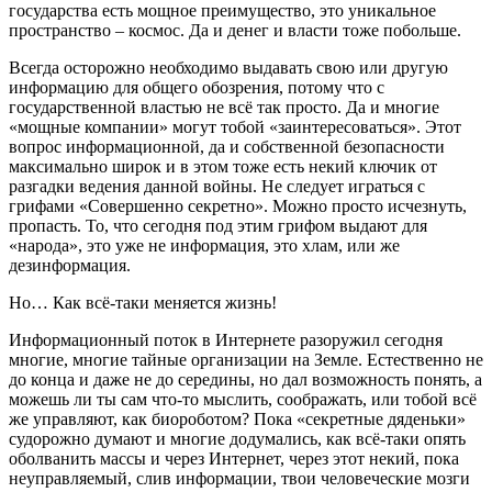
государства есть мощное преимущество, это уникальное
пространство – космос. Да и денег и власти тоже побольше.
Всегда осторожно необходимо выдавать свою или другую
информацию для общего обозрения, потому что с
государственной властью не всё так просто. Да и многие
«мощные компании» могут тобой «заинтересоваться». Этот
вопрос информационной, да и собственной безопасности
максимально широк и в этом тоже есть некий ключик от
разгадки ведения данной войны. Не следует играться с
грифами «Совершенно секретно». Можно просто исчезнуть,
пропасть. То, что сегодня под этим грифом выдают для
«народа», это уже не информация, это хлам, или же
дезинформация.
Но… Как всё-таки меняется жизнь!
Информационный поток в Интернете разоружил сегодня
многие, многие тайные организации на Земле. Естественно не
до конца и даже не до середины, но дал возможность понять, а
можешь ли ты сам что-то мыслить, соображать, или тобой всё
же управляют, как биороботом? Пока «секретные дяденьки»
судорожно думают и многие додумались, как всё-таки опять
оболванить массы и через Интернет, через этот некий, пока
неуправляемый, слив информации, твои человеческие мозги