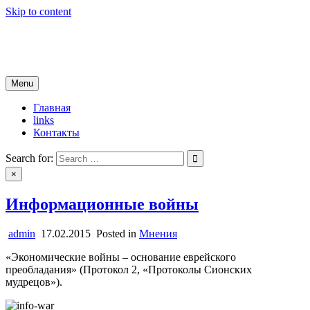
Skip to content
новости югры
все самые свежие новости
Menu
Главная
links
Контакты
Search for:
×
Информационные войны
admin
17.02.2015
Posted in
Мнения
«Экономические войны – основание еврейского
преобладания» (Протокол 2, «Протоколы Сионских
мудрецов»).