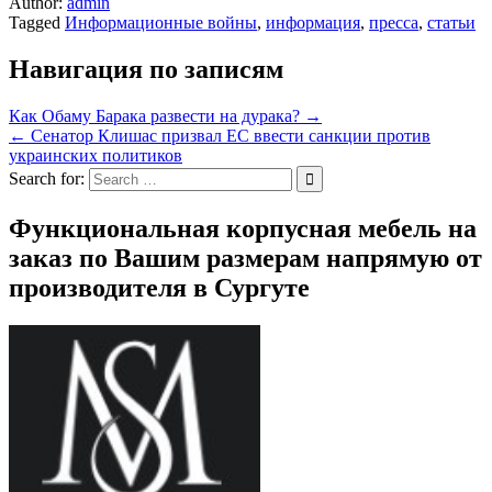
Author:
admin
Tagged
Информационные войны
,
информация
,
пресса
,
статьи
Навигация по записям
Как Обаму Барака развести на дурака? →
← Сенатор Клишас призвал ЕС ввести санкции против
украинских политиков
Search for:
Функциональная корпусная мебель на
заказ по Вашим размерам напрямую от
производителя в Сургуте