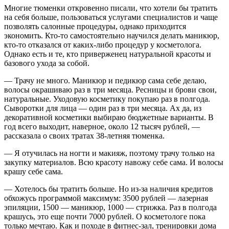
Многие тюменки откровенно писали, что хотели бы тратить
на себя больше, пользоваться услугами специалистов и чаще
позволять салонные процедуры, однако приходится
экономить. Кто-то самостоятельно научился делать маникюр,
кто-то отказался от каких-либо процедур у косметолога.
Однако есть и те, кто приверженец натуральной красоты и
базового ухода за собой.
— Трачу не много. Маникюр и педикюр сама себе делаю,
волосы окрашиваю раз в три месяца. Ресницы и брови свои,
натуральные. Уходовую косметику покупаю раз в полгода.
Сыворотки для лица — один раз в три месяца. Ах да, из
декоративной косметики выбираю бюджетные варианты. В
год всего выходит, наверное, около 12 тысяч рублей, —
рассказала о своих тратах 38-летняя тюменка.
— Я отучилась на ногти и макияж, поэтому трачу только на
закупку материалов. Всю красоту навожу себе сама. И волосы
крашу себе сама.
— Хотелось бы тратить больше. Но из-за наличия кредитов
обхожусь программой максимум: 3500 рублей — лазерная
эпиляции, 1500 — маникюр, 1000 — стрижка. Раз в полгода
крашусь, это еще почти 7000 рублей. О косметологе пока
только мечтаю. Как и походе в фитнес-зал, тренировки дома