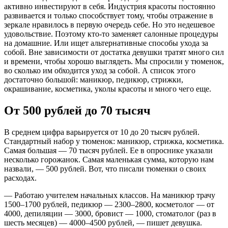
активно инвестируют в себя. Индустрия красоты постоянно
развивается и только способствует тому, чтобы отражение в
зеркале нравилось в первую очередь себе. Но это недешевое
удовольствие. Поэтому кто-то заменяет салонные процедуры
на домашние. Или ищет альтернативные способы ухода за
собой. Вне зависимости от достатка девушки тратят много сил
и времени, чтобы хорошо выглядеть. Мы спросили у тюменок,
во сколько им обходится уход за собой. А список этого
достаточно большой: маникюр, педикюр, стрижки,
окрашивание, косметика, уколы красоты и много чего еще.
От 500 рублей до 70 тысяч
В среднем цифра варьируется от 10 до 20 тысяч рублей.
Стандартный набор у тюменок: маникюр, стрижка, косметика.
Самая большая — 70 тысяч рублей. Ее в опроснике указали
несколько горожанок. Самая маленькая сумма, которую нам
назвали, — 500 рублей. Вот, что писали тюменки о своих
расходах.
— Работаю учителем начальных классов. На маникюр трачу
1500–1700 рублей, педикюр — 2300–2800, косметолог — от
4000, депиляции — 3000, бровист — 1000, стоматолог (раз в
шесть месяцев) — 4000–4500 рублей, — пишет девушка.