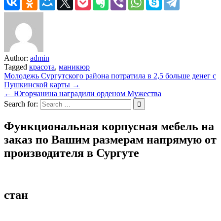
Author:
admin
Tagged
красота
,
маникюр
Навигация
Молодежь Сургутского района потратила в 2,5 больше денег с
Пушкинской карты →
по
← Югорчанина наградили орденом Мужества
записям
Search for:
Функциональная корпусная мебель на
заказ по Вашим размерам напрямую от
производителя в Сургуте
стан