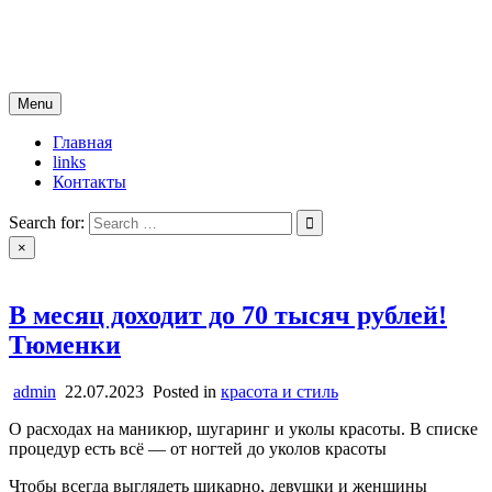
Skip
новости югры
to
все самые свежие новости
content
Menu
Главная
links
Контакты
Search for:
×
В месяц доходит до 70 тысяч рублей!
Тюменки
admin
22.07.2023
Posted in
красота и стиль
О расходах на маникюр, шугаринг и уколы красоты. В списке
процедур есть всё — от ногтей до уколов красоты
Чтобы всегда выглядеть шикарно, девушки и женщины