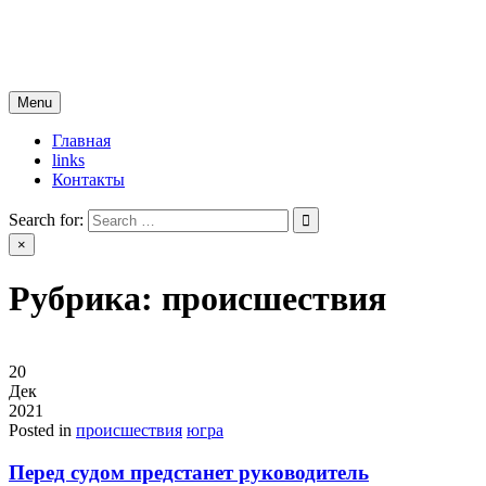
Skip
новости югры
to
все самые свежие новости
content
Menu
Главная
links
Контакты
Search for:
×
Рубрика:
происшествия
20
Дек
2021
Posted in
происшествия
югра
Перед судом предстанет руководитель